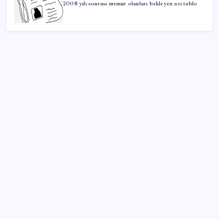
2008 yılı sonrası memur olanları bekleyen acı tablo
SON YAZILAR
Güney Kore’de yapay zekayla üretilen şarkılara
yönelik ‘telif hakkı’ kararı
Dünyaca ünlü yatırımcı Micheal Burry’den kıyamet
senaryosu: Zirvedeki piyasalar büyük çöküş
yaşayacak
Türkiye’nin tanınan süt markasının kurucusu vefat