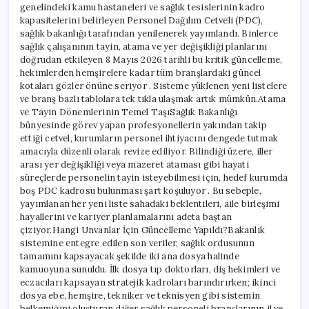
genelindeki kamu hastaneleri ve sağlık tesislerinin kadro
Açıldı
kapasitelerini belirleyen Personel Dağılım Cetveli (PDC),
•
Sağlık
sağlık bakanlığı tarafından yenilenerek yayımlandı. Binlerce
Haberi
sağlık çalışanının tayin, atama ve yer değişikliği planlarını
için
doğrudan etkileyen 8 Mayıs 2026 tarihli bu kritik güncelleme,
hekimlerden hemşirelere kadar tüm branşlardaki güncel
kotaları gözler önüne seriyor . Sisteme yüklenen yeni listelere
ve branş bazlı tablolara tek tıkla ulaşmak artık mümkün.Atama
ve Tayin Dönemlerinin Temel TaşıSağlık Bakanlığı
bünyesinde görev yapan profesyonellerin yakından takip
ettiği cetvel, kurumların personel ihtiyacını dengede tutmak
amacıyla düzenli olarak revize ediliyor. Bilindiği üzere, iller
arası yer değişikliği veya mazeret ataması gibi hayati
süreçlerde personelin tayin isteyebilmesi için, hedef kurumda
boş PDC kadrosu bulunması şart koşuluyor . Bu sebeple,
yayımlanan her yeni liste sahadaki beklentileri, aile birleşimi
hayallerini ve kariyer planlamalarını adeta baştan
çiziyor.Hangi Unvanlar İçin Güncelleme Yapıldı?Bakanlık
sistemine entegre edilen son veriler, sağlık ordusunun
tamamını kapsayacak şekilde iki ana dosya halinde
kamuoyuna sunuldu. İlk dosya tıp doktorları, diş hekimleri ve
eczacıları kapsayan stratejik kadroları barındırırken; ikinci
dosya ebe, hemşire, tekniker ve teknisyen gibi sistemin
belkemiğini oluşturan diğer sağlık personeli branşlarının il ve