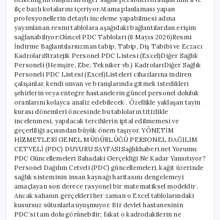
ilçe bazlı kotalarını içeriyor.Atama planlaması yapan
profesyonellerin detaylı inceleme yapabilmesi adına
yayımlanan resmi tablolara aşağıdaki bağlantılardan erişim
sağlanabiliyor:Güncel PDC Tabloları (8 Mayıs 2026)Resmi
İndirme Bağlantılarıuzman tabip, Tabip, Diş Tabibi ve Eczacı
KadrolarıStratejik Personel PDC Listesi (Excel)Diğer Sağlık
Personeli (Hemşire, Ebe, Tekniker vb.) KadrolarıDiğer Sağlık
Personeli PDC Listesi (Excel)Listeleri cihazlarına indiren
çalışanlar, kendi unvan ve branşlarında gitmek istedikleri
şehirlerin veya entegre hastanelerin güncel personel doluluk
oranlarını kolayca analiz edebilecek . Özellikle yaklaşan tayin
kurası dönemleri öncesinde bu tabloların titizlikle
incelenmesi, yapılacak tercihlerin iptal edilmemesi ve
geçerliliği açısından büyük önem taşıyor. YÖNETİM
HİZMETLERİ GENEL MÜDÜRLÜĞÜ PERSONEL DAĞILIM
CETVELİ (PDC) DUYURU SAYFASISağlıkhaberi.net Yorumu:
PDC Güncellemeleri Sahadaki Gerçekliği Ne Kadar Yansıtıyor?
Personel Dağılım Cetveli (PDC) güncellemeleri, kağıt üzerinde
sağlık sisteminin insan kaynağı haritasını dengelemeyi
amaçlayan son derece rasyonel bir matematiksel modeldir .
Ancak sahanın gerçekleri her zaman o Excel tablolarındaki
kusursuz sütunlarla uyuşmuyor. Bir devlet hastanesinin
PDC’si tam dolu görünebilir; fakat o kadrodakilerin ne