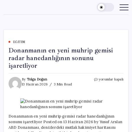
Skip
to
content
EĞITIM
Donanmanın en yeni muhrip gemisi
radar hanedanlığının sonunu
işaretliyor
Donanmanın
By
Tolga Doğan
yorumlar kapalı
en
13 Haziran 2026
3 Min Read
yeni
muhrip
gemisi
radar
hanedanlığının
sonunu
Donanmanın en yeni muhrip gemisi radar hanedanlığının
işaretliyor
sonunu işaretliyor Posted on 13 Haziran 2026 by Yusuf Arslan
için
ABD Donanması, denizlerdeki mutlak hakimiyet haritasını