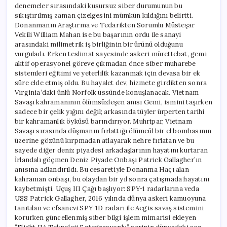
denemeler sırasındaki kusursuz siber durumunun bu
sıkıştırılmış zaman çizelgesini mümkün kıldığını belirtti.
Donanmanın Araştırma ve Tedarikten Sorumlu Müsteşar
Vekili William Mahan ise bu başarının ordu ile sanayi
arasındaki milimetrik iş birliğinin bir ürünü olduğunu
vurguladı. Erken teslimat sayesinde askeri mürettebat, gemi
aktif operasyonel göreve çıkmadan önce siber muharebe
sistemleri eğitimi ve yeterlilik kazanmak için devasa bir ek
süre elde etmiş oldu. Bu hayalet dev, hizmete girdikten sonra
Virginia’daki ünlü Norfolk üssünde konuşlanacak. Vietnam
Savaşı kahramanının ölümsüzleşen anısı Gemi, ismini taşırken
sadece bir çelik yığını değil; arkasında tüyler ürperten tarihi
bir kahramanlık öyküsü barındırıyor. Muhripar, Vietnam
Savaşı sırasında düşmanın fırlattığı ölümcül bir el bombasının
üzerine gözünü kırpmadan atlayarak nehre fırlatan ve bu
sayede diğer deniz piyadesi arkadaşlarının hayatını kurtaran
İrlandalı göçmen Deniz Piyade Onbaşı Patrick Gallagher’ın
anısına adlandırıldı. Bu cesaretiyle Donanma Haçı alan
kahraman onbaşı, bu olaydan bir yıl sonra çatışmada hayatını
kaybetmişti. Uçuş III Çağı başlıyor: SPY-1 radarlarına veda
USS Patrick Gallagher, 2016 yılında dünya askeri kamuoyuna
tanıtılan ve efsanevi SPY-1D radarı ile Aegis savaş sistemini
korurken güncellenmiş siber bilgi işlem mimarisi ekleyen