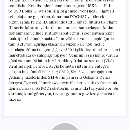
“Flight IIA Teknoloji Entegrasyonlu” serinin dünyadaki son
temsilcisi. Kendisinden hemen önce gelen USS Jack H. Lucas
ve USS Louis H. Wilson Jr. gibi gemiler yeni nesil Flight III
teknolojisine geçerken, donanma DDG-127’yi bilerek
olgunlaşmış Flight IIA ailesinde tuttu. Amaç, fütüristik Flight
III serisi laboratuvarlarda tamamen kusursuzlaşana kadar
donanmanın elinde rüştünü ispat etmiş, siber savaşa hazır
muhripler bulundurmaktı. Tam yükle okyanusa açıldığında
tam 9.217 ton ağırlığa ulaşan bu yüzen kale; 156 metre
uzunluğa, 20 metre genişliğe ve 380 kişilik dev bir siber askeri
mürettebata ev sahipliği yapıyor. Geminin asıl sismik vurucu
gücü ise tam 96 hücreli Mk 41 dikey fırlatma sistemi (VLS)
etrafında şekilleniyor. Aegis komuta sistemiyle entegre
çalışan bu ölümcül hücreler; SM-2, SM-3 ve siber çağın en
gelişmiş füzelerinden SM-6’nın yanı sıra Gelişmiş Deniz
Serçesi füzeleri, Tomahawk seyir füzeleri ve dikey fırlatmalı
denizaltı savar ASROC roketlerini aynı anda taşıyabiliyor. Bu
korkunç konfigürasyon, tek bir geminin gövdesiyle balistik
füze sa