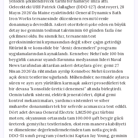
yeniden şekillendirecek tarihi bir hamleye imza attı.
Gelecekteki USS Patrick Gallagher (DDG-127) destroyeri, 28
Mayıs 2026’da Maine eyaletindeki General Dynamics Bath
Iron Works tersanesinde düzenlenen resmi törenle
donanmaya devredildi. Askeri otoriteleri şoke eden en büyük
detay ise geminin teslimat takviminin 60 günden fazla öne
çekilmesi oldu. Bu sismik hız, tersanenin test
gereksinimlerini kırpmasından değil; siber çağın getirdiği
fütüristik ve konsolide bir “deniz denemeleri” programı
uygulamalarından kaynaklandı. Kennebec Nehri’nde 100 bin
beygirlik canavar uyandı Savunma medyasının lideri Naval
News tarafından aktarılan askeri detaylara göre; gemi 27
Nisan 2026’da rıhtımdan ayrılıp Kennebec Nehri üzerinden
açık deniz testlerine uğurlandı. Mühendisler, normalde aylarca
süren ve ayrı ayrı yürütülen karmaşık askeri prosedürleri tek
bir devasa “konsolide üretici denemesi” altında birleştirdi.
Gemin tahrik sistemi, elektrik jeneratörleri, dijital gemi
kontrol mekanizmaları, yardımcı sistemleri ve siber
muharebe donanımları tek bir seferde acımasızca test edildi.
Dört adet devasa General Electric LM2500 gaz türbini
motoru, okyanusun ortasında tam 100.000 şaft beygir gücü
üreterek gemiyi hız testlerinden, ekstrem manevra kabiliyeti
ve dümenleme değerlendirmelerinden tam notla geçirdi.
DDG-51 sınıfı program yöneticisi Kaptan Jay Young, geminin