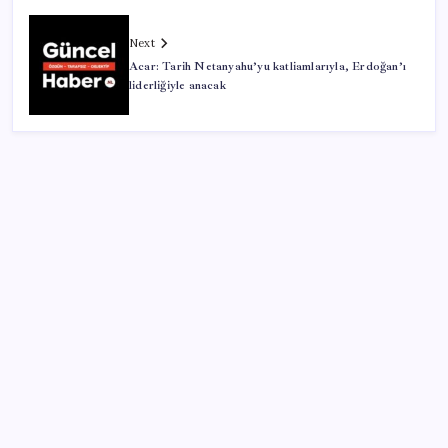
Next
Acar: Tarih Netanyahu’yu katliamlarıyla, Erdoğan’ı
liderliğiyle anacak
SON YAZILAR
Son dakika… Kuşadası Belediyesi’ne üçüncü dalga
operasyon: Bülent Tezcan’ın kızı ve damadı dahil
çok sayıda gözaltı!
Erdoğan’dan AKP teşkilatına ‘süreç’ talimatı: ‘Genel