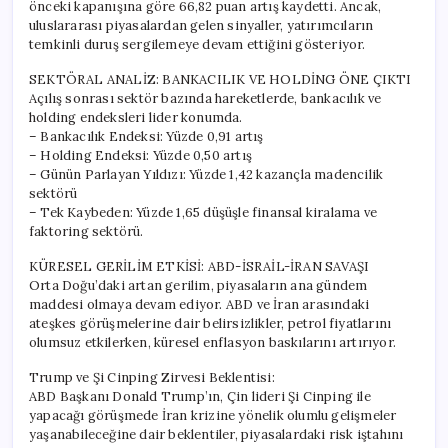
önceki kapanışına göre 66,82 puan artış kaydetti. Ancak,
uluslararası piyasalardan gelen sinyaller, yatırımcıların
temkinli duruş sergilemeye devam ettiğini gösteriyor.
SEKTÖRAL ANALİZ: BANKACILIK VE HOLDİNG ÖNE ÇIKTI
Açılış sonrası sektör bazında hareketlerde, bankacılık ve
holding endeksleri lider konumda.
– Bankacılık Endeksi: Yüzde 0,91 artış
– Holding Endeksi: Yüzde 0,50 artış
– Günün Parlayan Yıldızı: Yüzde 1,42 kazançla madencilik
sektörü
– Tek Kaybeden: Yüzde 1,65 düşüşle finansal kiralama ve
faktoring sektörü.
KÜRESEL GERİLİM ETKİSİ: ABD-İSRAİL-İRAN SAVAŞI
Orta Doğu’daki artan gerilim, piyasaların ana gündem
maddesi olmaya devam ediyor. ABD ve İran arasındaki
ateşkes görüşmelerine dair belirsizlikler, petrol fiyatlarını
olumsuz etkilerken, küresel enflasyon baskılarını artırıyor.
Trump ve Şi Cinping Zirvesi Beklentisi:
ABD Başkanı Donald Trump’ın, Çin lideri Şi Cinping ile
yapacağı görüşmede İran krizine yönelik olumlu gelişmeler
yaşanabileceğine dair beklentiler, piyasalardaki risk iştahını