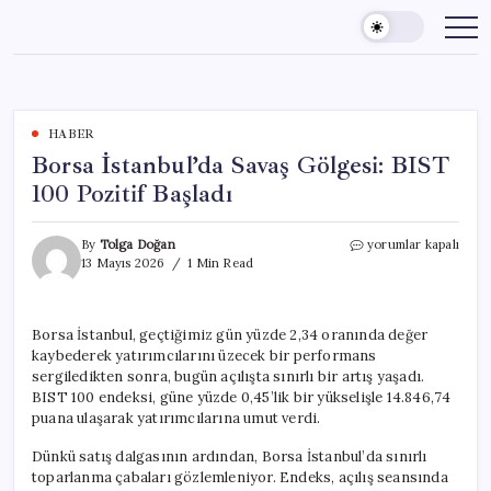
Skip
to
content
HABER
Borsa İstanbul’da Savaş Gölgesi: BIST
100 Pozitif Başladı
Borsa
By
Tolga Doğan
yorumlar kapalı
İstanbul’da
13 Mayıs 2026
1 Min Read
Savaş
Gölgesi:
BIST
Borsa İstanbul, geçtiğimiz gün yüzde 2,34 oranında değer
100
kaybederek yatırımcılarını üzecek bir performans
Pozitif
Başladı
sergiledikten sonra, bugün açılışta sınırlı bir artış yaşadı.
için
BIST 100 endeksi, güne yüzde 0,45’lik bir yükselişle 14.846,74
puana ulaşarak yatırımcılarına umut verdi.
Dünkü satış dalgasının ardından, Borsa İstanbul’da sınırlı
toparlanma çabaları gözlemleniyor. Endeks, açılış seansında