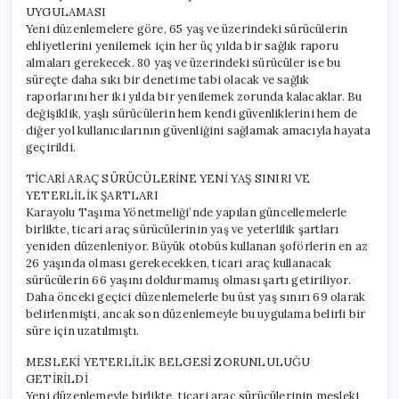
Düzeni
UYGULAMASI
için
Yeni düzenlemelere göre, 65 yaş ve üzerindeki sürücülerin
ehliyetlerini yenilemek için her üç yılda bir sağlık raporu
almaları gerekecek. 80 yaş ve üzerindeki sürücüler ise bu
süreçte daha sıkı bir denetime tabi olacak ve sağlık
raporlarını her iki yılda bir yenilemek zorunda kalacaklar. Bu
değişiklik, yaşlı sürücülerin hem kendi güvenliklerini hem de
diğer yol kullanıcılarının güvenliğini sağlamak amacıyla hayata
geçirildi.
TİCARİ ARAÇ SÜRÜCÜLERİNE YENİ YAŞ SINIRI VE
YETERLİLİK ŞARTLARI
Karayolu Taşıma Yönetmeliği’nde yapılan güncellemelerle
birlikte, ticari araç sürücülerinin yaş ve yeterlilik şartları
yeniden düzenleniyor. Büyük otobüs kullanan şoförlerin en az
26 yaşında olması gerekecekken, ticari araç kullanacak
sürücülerin 66 yaşını doldurmamış olması şartı getiriliyor.
Daha önceki geçici düzenlemelerle bu üst yaş sınırı 69 olarak
belirlenmişti, ancak son düzenlemeyle bu uygulama belirli bir
süre için uzatılmıştı.
MESLEKİ YETERLİLİK BELGESİ ZORUNLULUĞU
GETİRİLDİ
Yeni düzenlemeyle birlikte, ticari araç sürücülerinin mesleki