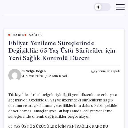
Skip
to
content
HABER
SAĞLIK
Ehliyet Yenileme Süreçlerinde
Değişiklik: 65 Yaş Üstü Sürücüler için
Yeni Sağlık Kontrolü Düzeni
Ehliyet
By
Tolga Doğan
yorumlar kapalı
Yenileme
14 Mayıs 2026
2 Min Read
Süreçlerinde
Değişiklik:
65
Türkiye’de sürücü belgeleriyle ilgili yeni düzenlemeler hayata
Yaş
geçiriliyor. Özellikle 65 yaş ve üzerindeki sürücülerin sağlık
Üstü
Sürücüler
durumu ve araç kullanma yeterliliklerinin daha sıkı bir şekilde
için
denetlenmesi amaçlanıyor. Bu kapsamda, ehliyet yenileme
Yeni
süreçlerinde önemli değişiklikler öngörülüyor.
Sağlık
Kontrolü
65 YAŞ ÜSTÜ SÜRÜCÜLER İÇİN YENİ SAĞLIK RAPORU