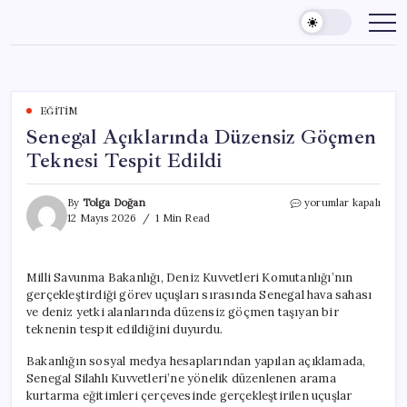
Skip
to
content
EĞITIM
Senegal Açıklarında Düzensiz Göçmen
Teknesi Tespit Edildi
Senegal
By
Tolga Doğan
yorumlar kapalı
Açıklarında
12 Mayıs 2026
1 Min Read
Düzensiz
Göçmen
Teknesi
Milli Savunma Bakanlığı, Deniz Kuvvetleri Komutanlığı’nın
Tespit
gerçekleştirdiği görev uçuşları sırasında Senegal hava sahası
Edildi
için
ve deniz yetki alanlarında düzensiz göçmen taşıyan bir
teknenin tespit edildiğini duyurdu.
Bakanlığın sosyal medya hesaplarından yapılan açıklamada,
Senegal Silahlı Kuvvetleri’ne yönelik düzenlenen arama
kurtarma eğitimleri çerçevesinde gerçekleştirilen uçuşlar