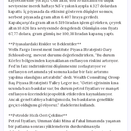
kaybetmesine yol açtı. Ons altın, son 10 haftanın en düşük
seviyesine inerek haftayı %5’e yakın kayıpla 4.327 dolardan
kapattı. İç piyasada da etkisini gösteren düşüşler sonucu,
serbest piyasada gram altın 6.407 liraya geriledi.
Kapalıçarşı’da gram altın 6.519 liradan işlem görürken, çeyrek
altın 10.626 lira seviyesinde dengelendi. Gümüşün ons fiyatı
67,77 dolara, gram gümüş ise 100,38 liradan kapanış yaptı.
**Piyasalardaki Riskler ve Beklentiler**
Wells Fargo Investment Institute Piyasa Stratejisti Gary
Schlossberg, mevcut durumu değerlendirirken, “Bu durum
Körfez bölgesinden kaynaklanan enflasyon riskini artırıyor.
Fed’in faiz indirimlerini düşünmesini zorlaştırıyor ve
enflasyon ortamında yıl sonuna kadar bir faiz artırımı
yapılma olasılığını artırabilir.” dedi. Wealth Consulting Group
Baş Piyasa Stratejisti Talley Leger ise, “Getiri eğrisinin kısa
ucunda bazı baskılar var; bu durum petrol fiyatları ve manşet
enflasyon üzerindeki jeopolitik etkilerden kaynaklanıyor.
Ancak genel tabloya baktığımızda, bu baskıların genellikle
geçici olduğunu görüyoruz.” ifadelerini kullandı.
**Petrolde Hızlı Geri Çekilme**
Petrol fiyatları, Umman’daki Mina al Fahal limanında yaşanan
bir patlama sonrası yüklemelerin durdurulmasıyla