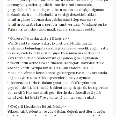
sermaye piyasaları geriledi. İran ile İsrail arasındaki
gerginliğin Lübnan bölgesinde tırmanması, düşüş dalgasını
hızlandırdı. İran’ın, Hizbullah’a verdiği destekle birlikte
İsrail’in güney Lübnan’dan çekilmesini talep etmesi ve
İsrail’in bu talebe karşı sert bir yanıt vermesi, Washington ile
Tahran arasındaki diplomatik çabaları çıkmaza soktu.
**Küresel Piyasalarda Sert Düşüşler**
Wall Street’te, yapay zeka çip üreticisi Nvidia’nın da
aralarında bulunduğu teknoloji şirketlerine yönelik yoğun satış
baskısı, endekslerin sert düşüşle kapanmasına neden oldu.
Yarı iletken devi Broadcom’un çarşamba günü açıklanan
beklentilerin altında kalan finansal sonuçları, kayıpları %8’e
kadar çıkardı. Avrupa’nın STOXX 600 endeksi %0,29,
MSCI’nin küresel hisse senedi göstergesi ise %2,27 oranında
değer kaybetti. ABD’deki işverenlerin mayıs ayında
beklenenden fazla istihdam yaratması, Fed’in yılın son
çeyreğinde faiz artıracağı beklentisini pekiştirdi. Bu rapordan
sonra ABD Hazine tahvili getirileri hızla yükseldi ve 2 yıllık
tahvil getirisi %4,147’ye çıkarak 15 ayın zirvesine ulaştı.
**Değerli Metallerde Büyük Düşüş**
Yüksek faiz beklentisi ve güçlü dolar, değerli metallerin değer