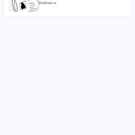
Bekleniyor
SON YAZILAR
Gökhan Günaydın: ‘Ferman padişahınsa meydanlar
bizimdir’
Güney Kore’de yapay zekayla üretilen şarkılara
yönelik ‘telif hakkı’ kararı
Dünyaca ünlü yatırımcı Micheal Burry’den kıyamet
senaryosu: Zirvedeki piyasalar büyük çöküş
yaşayacak