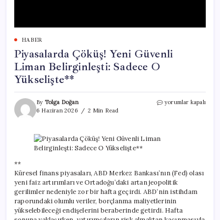
HABER
Piyasalarda Çöküş! Yeni Güvenli
Liman Belirginleşti: Sadece O
Yükselişte**
Piyasalarda
By
Tolga Doğan
yorumlar kapalı
Çöküş!
6 Haziran 2026
2 Min Read
Yeni
Güvenli
Liman
Belirginleşti:
Sadece
O
**
Yükselişte**
Küresel finans piyasaları, ABD Merkez Bankası’nın (Fed) olası
için
yeni faiz artırımları ve Ortadoğu’daki artan jeopolitik
gerilimler nedeniyle zor bir hafta geçirdi. ABD’nin istihdam
raporundaki olumlu veriler, borçlanma maliyetlerinin
yükselebileceği endişelerini beraberinde getirdi. Hafta
sonuna yaklaşırken, yatırımcıların risk almaktan kaçınmasıyla