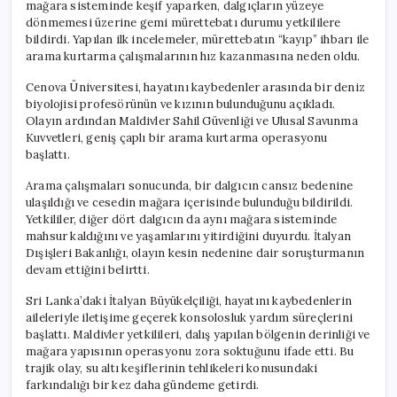
mağara sisteminde keşif yaparken, dalgıçların yüzeye
dönmemesi üzerine gemi mürettebatı durumu yetkililere
bildirdi. Yapılan ilk incelemeler, mürettebatın “kayıp” ihbarı ile
arama kurtarma çalışmalarının hız kazanmasına neden oldu.
Cenova Üniversitesi, hayatını kaybedenler arasında bir deniz
biyolojisi profesörünün ve kızının bulunduğunu açıkladı.
Olayın ardından Maldivler Sahil Güvenliği ve Ulusal Savunma
Kuvvetleri, geniş çaplı bir arama kurtarma operasyonu
başlattı.
Arama çalışmaları sonucunda, bir dalgıcın cansız bedenine
ulaşıldığı ve cesedin mağara içerisinde bulunduğu bildirildi.
Yetkililer, diğer dört dalgıcın da aynı mağara sisteminde
mahsur kaldığını ve yaşamlarını yitirdiğini duyurdu. İtalyan
Dışişleri Bakanlığı, olayın kesin nedenine dair soruşturmanın
devam ettiğini belirtti.
Sri Lanka’daki İtalyan Büyükelçiliği, hayatını kaybedenlerin
aileleriyle iletişime geçerek konsolosluk yardım süreçlerini
başlattı. Maldivler yetkilileri, dalış yapılan bölgenin derinliği ve
mağara yapısının operasyonu zora soktuğunu ifade etti. Bu
trajik olay, su altı keşiflerinin tehlikeleri konusundaki
farkındalığı bir kez daha gündeme getirdi.