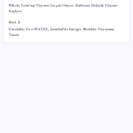
Nikola Tesla’nın Vizyonu Gerçek Oluyor: Kablosuz Elektrik Dönemi
Başlıyor
Next
E-mobilite Devi NAVEE, İstanbul’da Entegre Mobilite Vizyonunu
Tanıttı
SON YAZILAR
Gökhan Günaydın: ‘Ferman padişahınsa meydanlar
bizimdir’
Güney Kore’de yapay zekayla üretilen şarkılara