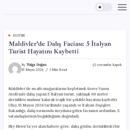
Skip
to
content
EĞITIM
Maldivler’de Dalış Faciası: 5 İtalyan
Turist Hayatını Kaybetti
Maldivler’de
By
Tolga Doğan
yorumlar kapalı
Dalış
15 Mayıs 2026
1 Min Read
Faciası:
5
İtalyan
Maldivler’de su altı mağaralarını keşfetmek üzere Vaavu
Turist
Atolü’nde dalış yapan 5 İtalyan turist, yaklaşık 60 metre
Hayatını
Kaybetti
derinlikte mahsur kalarak trajik bir şekilde hayatını kaybetti.
için
Olay, 15 Mayıs 2026 tarihinde yaşandı ve İtalyan Dışişleri
Bakanlığı, dalış sırasında meydana gelen facianın ardından, 5
vatandaşlarının boğulduğunu doğruladı.
Sky News’ta yer alan habere göre, dalış grubu, derinlikteki bir