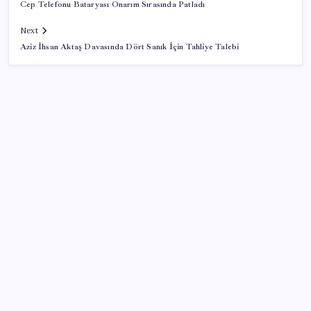
Cep Telefonu Bataryası Onarım Sırasında Patladı
Next
Aziz İhsan Aktaş Davasında Dört Sanık İçin Tahliye Talebi
SON YAZILAR
Copilot için radikal karar: Microsoft logoyu
değiştiriyor!
ABD’de kısa vadeli enflasyon beklentisi geriledi
Erdoğan’dan ‘Mekke Ortak Savunma Anlaşması’
açıklaması: ‘Hiçbir ülkeyi hedef almıyor’