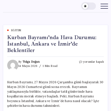
Skip
to
content
EĞITIM
Kurban Bayramı’nda Hava Durumu:
İstanbul, Ankara ve İzmir’de
Beklentiler
Kurban
By
Tolga Doğan
yorumlar kapalı
Bayramı’nda
14 Mayıs 2026
1 Min Read
Hava
Durumu:
İstanbul,
Kurban Bayramı, 27 Mayıs 2026 Çarşamba günü başlayarak 30
Ankara
Mayıs 2026 Cumartesi günü sona erecek. Bayramın
ve
İzmir’de
yaklaşmasıyla birlikte, vatandaşlar tatil günlerinde hava
Beklentiler
koşullarını merak etmeye başladı. Peki, Kurban Bayramı
için
boyunca İstanbul, Ankara ve İzmir’de hava nasıl olacak? İşte
şehirlerin hava durumu tahminleri.