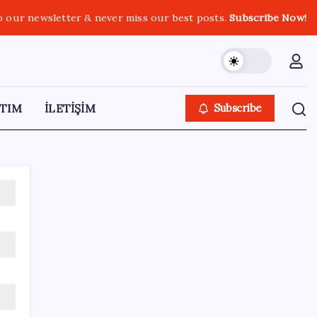
o our newsletter & never miss our best posts.
Subscribe Now!
TIM
İLETİŞİM
Subscribe
SON YAZILAR
Son dakika… Kuşadası Belediyesi’ne üçüncü
dalga operasyon: Bülent Tezcan’ın kızı ve