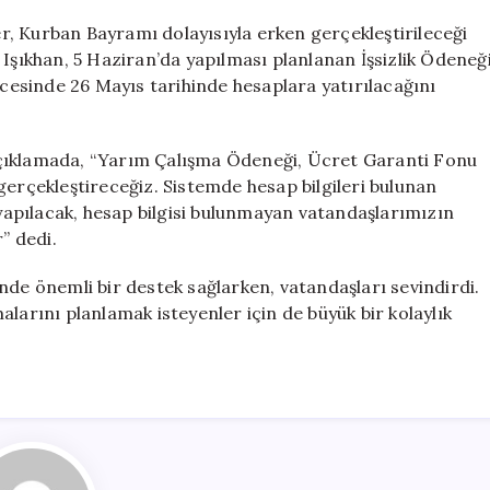
Ödemeler
Erken
, Kurban Bayramı dolayısıyla erken gerçekleştirileceği
Yapılacak:
 Işıkhan, 5 Haziran’da yapılması planlanan İşsizlik Ödeneğ
Bakan
esinde 26 Mayıs tarihinde hesaplara yatırılacağını
Tarihi
Açıkladı
için
açıklamada, “Yarım Çalışma Ödeneği, Ücret Garanti Fonu
gerçekleştireceğiz. Sistemde hesap bilgileri bulunan
apılacak, hesap bilgisi bulunmayan vatandaşlarımızın
” dedi.
nde önemli bir destek sağlarken, vatandaşları sevindirdi.
rını planlamak isteyenler için de büyük bir kolaylık