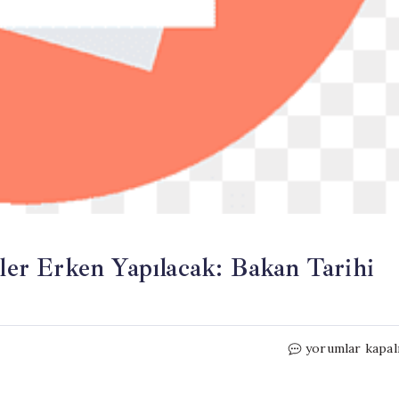
er Erken Yapılacak: Bakan Tarihi
Kurban
yorumlar kapal
Bayramı
Öncesi