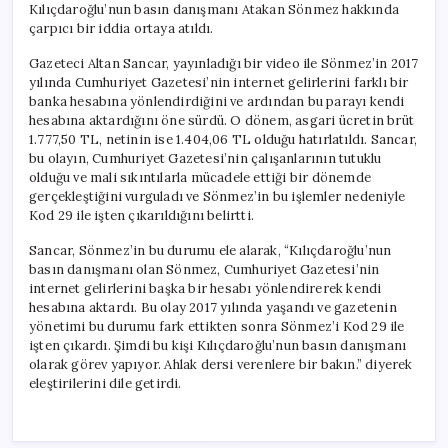
Kılıçdaroğlu’nun basın danışmanı Atakan Sönmez hakkında
çarpıcı bir iddia ortaya atıldı.
Gazeteci Altan Sancar, yayınladığı bir video ile Sönmez’in 2017
yılında Cumhuriyet Gazetesi’nin internet gelirlerini farklı bir
banka hesabına yönlendirdiğini ve ardından bu parayı kendi
hesabına aktardığını öne sürdü. O dönem, asgari ücretin brüt
1.777,50 TL, netinin ise 1.404,06 TL olduğu hatırlatıldı. Sancar,
bu olayın, Cumhuriyet Gazetesi’nin çalışanlarının tutuklu
olduğu ve mali sıkıntılarla mücadele ettiği bir dönemde
gerçekleştiğini vurguladı ve Sönmez’in bu işlemler nedeniyle
Kod 29 ile işten çıkarıldığını belirtti.
Sancar, Sönmez’in bu durumu ele alarak, “Kılıçdaroğlu’nun
basın danışmanı olan Sönmez, Cumhuriyet Gazetesi’nin
internet gelirlerini başka bir hesabı yönlendirerek kendi
hesabına aktardı. Bu olay 2017 yılında yaşandı ve gazetenin
yönetimi bu durumu fark ettikten sonra Sönmez’i Kod 29 ile
işten çıkardı. Şimdi bu kişi Kılıçdaroğlu’nun basın danışmanı
olarak görev yapıyor. Ahlak dersi verenlere bir bakın.” diyerek
eleştirilerini dile getirdi.