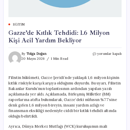
EĞITIM
Gazze’de Kıtlık Tehdidi: 1.6 Milyon
Kişi Acil Yardım Bekliyor
Gazze’de
By
Tolga Doğan
yorumlar kapalı
Kıtlık
20 Mayıs 2026
1 Min Read
Tehdidi:
1.6
Milyon
Filistin hükümeti, Gazze Şeridi’nde yaklaşık 1,6 milyon kişinin
Kişi
kıtlık riskiyle karşı karşıya olduğunu duyurdu. Bu uyarı, Filistin
Acil
Yardım
Bakanlar Kurulu’nun toplantısının ardından yapılan yazılı
Bekliyor
açıklamada yer aldı. Açıklamada, Birleşmiş Milletler (BM)
için
raporlarına atıfta bulunularak, Gazze’deki nüfusun %77’sine
denk gelen 1,6 milyon bireyin, insani yardım azlığı ve
finansman eksikliği nedeniyle ciddi bir kıtlık tehdidi altında
olduğu belirtildi.
Ayrıca, Dünya Merkez Mutfağı (WCK) kuruluşunun mali