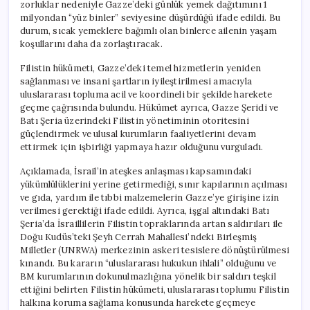
zorluklar nedeniyle Gazze’deki günlük yemek dağıtımını 1
milyondan “yüz binler” seviyesine düşürdüğü ifade edildi. Bu
durum, sıcak yemeklere bağımlı olan binlerce ailenin yaşam
koşullarını daha da zorlaştıracak.
Filistin hükümeti, Gazze’deki temel hizmetlerin yeniden
sağlanması ve insani şartların iyileştirilmesi amacıyla
uluslararası topluma acil ve koordineli bir şekilde harekete
geçme çağrısında bulundu. Hükümet ayrıca, Gazze Şeridi ve
Batı Şeria üzerindeki Filistin yönetiminin otoritesini
güçlendirmek ve ulusal kurumların faaliyetlerini devam
ettirmek için işbirliği yapmaya hazır olduğunu vurguladı.
Açıklamada, İsrail’in ateşkes anlaşması kapsamındaki
yükümlülüklerini yerine getirmediği, sınır kapılarının açılması
ve gıda, yardım ile tıbbi malzemelerin Gazze’ye girişine izin
verilmesi gerektiği ifade edildi. Ayrıca, işgal altındaki Batı
Şeria’da İsraillilerin Filistin topraklarında artan saldırıları ile
Doğu Kudüs’teki Şeyh Cerrah Mahallesi’ndeki Birleşmiş
Milletler (UNRWA) merkezinin askeri tesislere dönüştürülmesi
kınandı. Bu kararın “uluslararası hukukun ihlali” olduğunu ve
BM kurumlarının dokunulmazlığına yönelik bir saldırı teşkil
ettiğini belirten Filistin hükümeti, uluslararası toplumu Filistin
halkına koruma sağlama konusunda harekete geçmeye