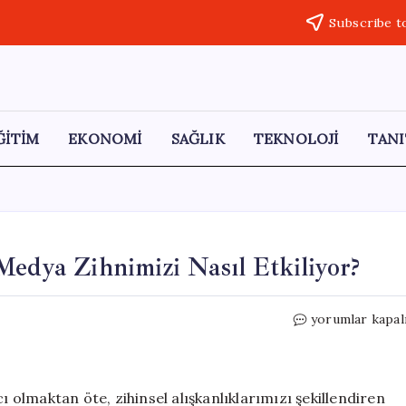
Subscribe t
ĞİTİM
EKONOMİ
SAĞLIK
TEKNOLOJİ
TANI
Medya Zihnimizi Nasıl Etkiliyor?
Ekran
yorumlar kapal
Süresi
Artarken:
Sosyal
Medya
olmaktan öte, zihinsel alışkanlıklarımızı şekillendiren