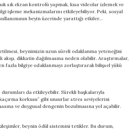
Zihnimizi
e sık sık ekran kontrolü yapmak, kısa videolar izlemek ve
Nasıl
ilgi işleme mekanizmalarını etkileyebiliyor. Peki, sosyal
Etkiliyor?
kullanımının beyin üzerinde yarattığı etkiler…
için
ketilmesi, beynimizin uzun süreli odaklanma yeteneğini
ik akışı, dikkatin dağılmasına neden olabilir. Araştırmalar,
n fazla bilgiye odaklanmayı zorlaştırarak bilişsel yükü
 durumları da etkileyebilir. Sürekli başkalarıyla
kaçırma korkusu” gibi unsurlar stres seviyelerini
tmasına ve duygusal dengenin bozulmasına yol açabilir.
leşimler, beynin ödül sistemini tetikler. Bu durum,