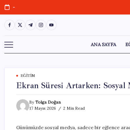
Skip
-
to
content
https://www.facebook.com/
https://twitter.com/
https://t.me/
https://www.instagram.com/
https://youtube.com/
ANA SAYFA
E
EĞITIM
Ekran Süresi Artarken: Sosyal 
By
Tolga Doğan
17 Mayıs 2026
2 Min Read
Günümüzde sosyal medya, sadece bir eğlence aracı 