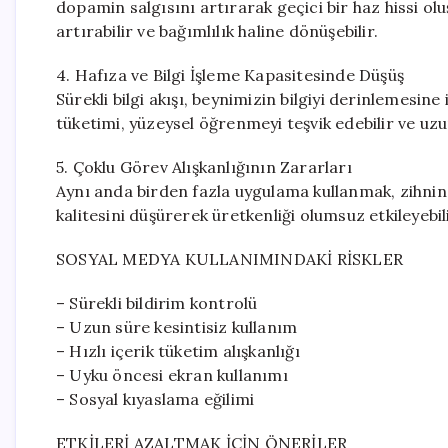
dopamin salgısını artırarak geçici bir haz hissi o
artırabilir ve bağımlılık haline dönüşebilir.
4. Hafıza ve Bilgi İşleme Kapasitesinde Düşüş
Sürekli bilgi akışı, beynimizin bilgiyi derinlemesin
tüketimi, yüzeysel öğrenmeyi teşvik edebilir ve uz
5. Çoklu Görev Alışkanlığının Zararları
Aynı anda birden fazla uygulama kullanmak, zihnin
kalitesini düşürerek üretkenliği olumsuz etkileyebili
SOSYAL MEDYA KULLANIMINDAKİ RİSKLER
– Sürekli bildirim kontrolü
– Uzun süre kesintisiz kullanım
– Hızlı içerik tüketim alışkanlığı
– Uyku öncesi ekran kullanımı
– Sosyal kıyaslama eğilimi
ETKİLERİ AZALTMAK İÇİN ÖNERİLER