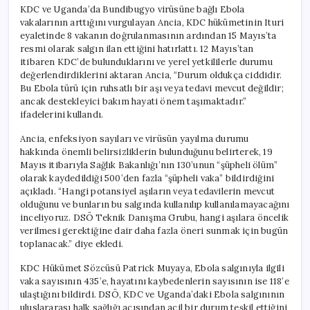
KDC ve Uganda’da Bundibugyo virüsüne bağlı Ebola
vakalarının arttığını vurgulayan Ancia, KDC hükümetinin Ituri
eyaletinde 8 vakanın doğrulanmasının ardından 15 Mayıs’ta
resmi olarak salgın ilan ettiğini hatırlattı. 12 Mayıs’tan
itibaren KDC’de bulunduklarını ve yerel yetkililerle durumu
değerlendirdiklerini aktaran Ancia, “Durum oldukça ciddidir.
Bu Ebola türü için ruhsatlı bir aşı veya tedavi mevcut değildir;
ancak destekleyici bakım hayati önem taşımaktadır.”
ifadelerini kullandı.
Ancia, enfeksiyon sayıları ve virüsün yayılma durumu
hakkında önemli belirsizliklerin bulunduğunu belirterek, 19
Mayıs itibarıyla Sağlık Bakanlığı’nın 130’unun “şüpheli ölüm”
olarak kaydedildiği 500’den fazla “şüpheli vaka” bildirdiğini
açıkladı. “Hangi potansiyel aşıların veya tedavilerin mevcut
olduğunu ve bunların bu salgında kullanılıp kullanılamayacağını
inceliyoruz. DSÖ Teknik Danışma Grubu, hangi aşılara öncelik
verilmesi gerektiğine dair daha fazla öneri sunmak için bugün
toplanacak.” diye ekledi.
KDC Hükümet Sözcüsü Patrick Muyaya, Ebola salgınıyla ilgili
vaka sayısının 435’e, hayatını kaybedenlerin sayısının ise 118’e
ulaştığını bildirdi. DSÖ, KDC ve Uganda’daki Ebola salgınının
uluslararası halk sağlığı açısından acil bir durum teşkil ettiğini