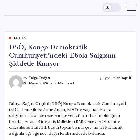
Skip
to
content
EĞITIM
DSÖ, Kongo Demokratik
Cumhuriyeti’ndeki Ebola Salgısını
Şiddetle Kınıyor
DSÖ,
By
Tolga Doğan
yorumlar kapalı
Kongo
20 Mayıs 2026
2 Min Read
Demokratik
Cumhuriyeti’ndeki
Ebola
Dünya Sağlık Örgütü (DSÖ) Kongo Demokratik Cumhuriyeti
Salgısını
(KDC) Temsilcisi Anne Ancia, KDC’de yaşanan Ebola
Şiddetle
Kınıyor
salgınının “son derece endişe verici” bir durum olduğunu
için
belirtti. Ancia, Birleşmiş Milletler (BM) Cenevre Ofisi’nde
düzenlenen haftalık basın toplantısına çevrim içi katılarak,
salgınla ilgili güncel değerlendirmelerde bulundu.