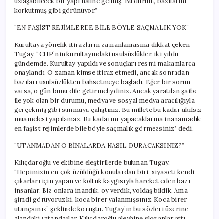
uzlaşabilecek bir yapı haline gelmiş. Bu durum, bazılarını
korkutmuş gibi görünüyor.”
“EN FAŞİST REJİMLERDE BİLE BÖYLE SAÇMALIK YOK”
Kurultaya yönelik itirazların zamanlamasına dikkat çeken
Tugay, “CHP’nin kurultayındaki usulsüzlükler, iki yıldır
gündemde. Kurultay yapıldı ve sonuçları resmi makamlarca
onaylandı. O zaman kimse itiraz etmedi, ancak sonradan
bazıları usulsüzlükten bahsetmeye başladı. Eğer bir sorun
varsa, o gün bunu dile getirmeliydiniz. Ancak yaratılan şaibe
ile yok olan bir durumu, medya ve sosyal medya aracılığıyla
gerçekmiş gibi sunmaya çalıştınız. Bu millete bu kadar akılsız
muamelesi yapılamaz. Bu kadarını yapacaklarına inanamadık;
en faşist rejimlerde bile böyle saçmalık görmezsiniz” dedi.
“UTANMADAN O BİNALARDA NASIL DURACAKSINIZ?”
Kılıçdaroğlu ve ekibine eleştirilerde bulunan Tugay,
“Hepimizin en çok üzüldüğü konulardan biri, siyaseti kendi
çıkarları için yapan ve koltuk kaygısıyla hareket eden bazı
insanlar. Biz onlara inandık, oy verdik, yoldaş bildik. Ama
şimdi görüyoruz ki, koca birer yalanmışsınız. Koca birer
utançsınız” şeklinde konuştu. Tugay’ın bu sözleri üzerine
alandaki vatandaşlar, Kılıçdaroğlu aleyhine sloganlar attı.