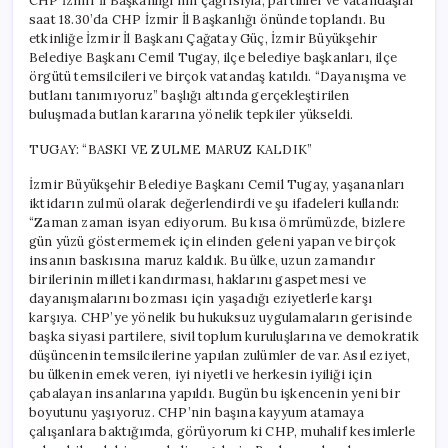
CHP İzmir İl Başkanlığı’nın çağrısıyla, partililer ve vatandaşlar
saat 18.30’da CHP İzmir İl Başkanlığı önünde toplandı. Bu
etkinliğe İzmir İl Başkanı Çağatay Güç, İzmir Büyükşehir
Belediye Başkanı Cemil Tugay, ilçe belediye başkanları, ilçe
örgütü temsilcileri ve birçok vatandaş katıldı. “Dayanışma ve
butlanı tanımıyoruz” başlığı altında gerçekleştirilen
buluşmada butlan kararına yönelik tepkiler yükseldi.
TUGAY: “BASKI VE ZULME MARUZ KALDIK”
İzmir Büyükşehir Belediye Başkanı Cemil Tugay, yaşananları
iktidarın zulmü olarak değerlendirdi ve şu ifadeleri kullandı:
“Zaman zaman isyan ediyorum. Bu kısa ömrümüzde, bizlere
gün yüzü göstermemek için elinden geleni yapan ve birçok
insanın baskısına maruz kaldık. Bu ülke, uzun zamandır
birilerinin milleti kandırması, haklarını gaspetmesi ve
dayanışmalarını bozması için yaşadığı eziyetlerle karşı
karşıya. CHP’ye yönelik bu hukuksuz uygulamaların gerisinde
başka siyasi partilere, sivil toplum kuruluşlarına ve demokratik
düşüncenin temsilcilerine yapılan zulümler de var. Asıl eziyet,
bu ülkenin emek veren, iyi niyetli ve herkesin iyiliği için
çabalayan insanlarına yapıldı. Bugün bu işkencenin yeni bir
boyutunu yaşıyoruz. CHP’nin başına kayyum atamaya
çalışanlara baktığımda, görüyorum ki CHP, muhalif kesimlerle