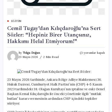
EĞITIM
Cemil Tugay’dan Kılıçdaroğlu’na Sert
Sözler: “Hepiniz Birer Utançsınız,
Hakkımı Helal Etmiyorum!”
Cemil
By
Tolga Doğan
yorumlar kapalı
Tugay’dan
23 Mayıs 2026
2 Min Read
Kılıçdaroğlu’na
Sert
Sözler:
“Hepiniz
Birer
23 Mayıs 2026 tarihinde, Ankara Bölge Adliye Mahkemesi 36.
Utançsınız,
Hukuk Dairesi, Cumhuriyet Halk Partisi’nin (CHP) 4-5 Kasım
Hakkımı
2023 tarihindeki 38. Olağan Kurultayı’nın iptaline ve eski Genel
Helal
Başkan Kemal Kılıçdaroğlu ile önceki yönetimle ilgili “mutlak
Etmiyorum!”
butlan” kararı vermesinin ardından CHP içindeki tepkiler
için
sürüyor.