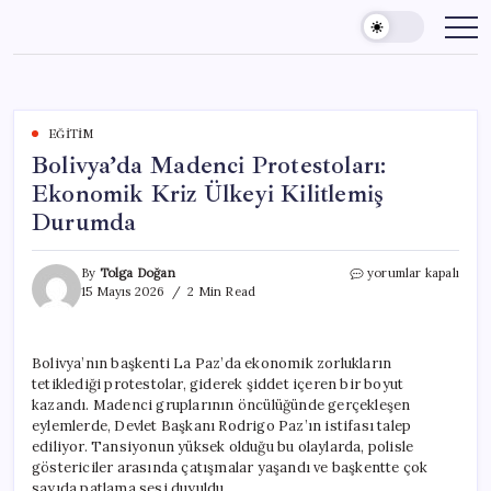
Skip
to
content
EĞITIM
Bolivya’da Madenci Protestoları:
Ekonomik Kriz Ülkeyi Kilitlemiş
Durumda
Bolivya’da
By
Tolga Doğan
yorumlar kapalı
Madenci
15 Mayıs 2026
2 Min Read
Protestoları:
Ekonomik
Kriz
Bolivya’nın başkenti La Paz’da ekonomik zorlukların
Ülkeyi
tetiklediği protestolar, giderek şiddet içeren bir boyut
Kilitlemiş
Durumda
kazandı. Madenci gruplarının öncülüğünde gerçekleşen
için
eylemlerde, Devlet Başkanı Rodrigo Paz’ın istifası talep
ediliyor. Tansiyonun yüksek olduğu bu olaylarda, polisle
göstericiler arasında çatışmalar yaşandı ve başkentte çok
sayıda patlama sesi duyuldu.