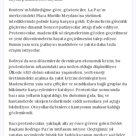
Reuters’ın bildirdiğine göre, göstericiler, La Paz’ın
merkezindeki Plaza Murillo Meydanı’na yürümek
istediklerinde polisle karşı karşıya geldi. Eylemcilerin güvenlik
güçlerine dinamit benzeri patlayıcılar attığı ifade ediliyor.
Protestocular, madencilik sözleşmelerinin gözden geçirilmesi
ve yeni düzenlemelerin hayata geçirilmesini talep ediyor.
Bunun yanı sıra, patlayıcı maddelere ve yakıta daha fazla
erişim istiyorlar.
Bolivya’da son dönemlerde derinleşen ekonomik krizin, bu
protestoların arkasındaki ana neden olduğu düşünülüyor.
Ülkede ABD doları sıkıntısı yaşanırken, yerli enerji
üretimindeki azalma da yakıt krizini derinleştiriyor.
Madencilerin yanı sıra çiftçiler ve sendikalara bağlı gruplar da
hükümete karşı eylemlere katılıyor. Protestolar sonucunda
bazı ana yolların kapatıldığı, bu durumun gıda, ilaç ve
hastanelerde oksijen tedarikinde ciddi sorunlara yol açtığı
bildiriliyor. Otoyollarda binlerce kamyonun mahsur kaldığı
gözlemlendi.
Bazı protestocular, yaklaşık altı ay önce göreve gelen Devlet
Başkanı Rodrigo Paz’ın istifasını istiyor. Geçtiğimiz yıl
yapılan seçimlerde büyük bir farkla kazanan merkez sağ lider