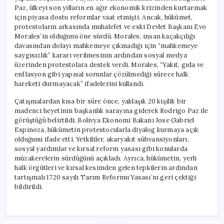
Paz, ülkeyi son yılların en ağır ekonomik krizinden kurtarmak
için piyasa dostu reformlar vaat etmişti. Ancak, hükümet,
protestoların arkasında muhalefet ve eski Devlet Başkanı Evo
Morales’in olduğunu öne sürdü. Morales, insan kaçakçılığı
davasından dolayı mahkemeye çıkmadığı için “mahkemeye
saygısızlık” kararı verilmesinin ardından sosyal medya
üzerinden protestolara destek verdi. Morales, “Yakıt, gıda ve
enflasyon gibi yapısal sorunlar çözülmediği sürece halk
hareketi durmayacak” ifadelerini kullandı.
Çatışmalardan kısa bir süre önce, yaklaşık 20 kişilik bir
madenci heyetinin başkanlık sarayına giderek Rodrigo Paz ile
görüştüğü belirtildi. Bolivya Ekonomi Bakanı Jose Gabriel
Espinoza, hükümetin protestocularla diyalog kurmaya açık
olduğunu ifade etti. Yetkililer, akaryakıt sübvansiyonları,
sosyal yardımlar ve kırsal reform yasası gibi konularda
müzakerelerin sürdüğünü açıkladı. Ayrıca, hükümetin, yerli
halk örgütleri ve kırsal kesimden gelen tepkilerin ardından
tartışmalı 1720 sayılı Tarım Reformu Yasası’nı geri çektiği
bildirildi.