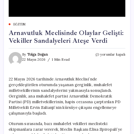
EĞITIM
Arnavutluk Meclisinde Olaylar Gelişti:
Vekiller Sandalyeleri Ateşe Verdi
Arnavutluk
By
Tolga Doğan
yorumlar kapalı
Meclisinde
22 Mayıs 2026
1 Min Read
Olaylar
Gelişti:
Vekiller
22 Mayıs 2026 tarihinde Arnavutluk Meclisi’nde
Sandalyeleri
gerçekleştirilen oturumda yaşanan gerginlik, muhalefet
Ateşe
Verdi
milletvekillerinin sandalyelerini yakmasıyla sonuçlandı.
için
Gerginlik, ana muhalefet partisi Arnavutluk Demokratik
Partisi (PD) milletvekillerinin, hapis cezasına çarptırılan PD
Milletvekili Ervin Salianji’nin kürsüye çıkışını engellemeye
çalışmasıyla başladı.
Oturum sırasında, bazı muhalefet vekilleri meclisteki
ekipmanlara zarar vererek, Meclis Başkanı Elisa Spiropali’ye