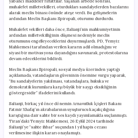
yabancı maddeler fırlattılar. Yaşanan arbede sonrası,
muhalefet milletvekilleri, oturdukları sandalyelerden bazılarını
alarak meclis binası önünde ateşe verdi. Bu gelişmelerin
ardından Meclis Başkanı Spiropali, oturumu durdurdu.
Muhalefet vekilleri daha önce, Salianji’nin mahkumiyetinin
ardından milletvekilliğinin düşmesi nedeniyle meclis
oturumunu engelleyeceklerini duyurmuşlardı. PD, Temyiz
Mahkemesi tarafından verilen kararın adil olmadığını ve
siyasi bir motivasyona dayandığını savunarak, protestolarına
devam edeceklerini bildirdi.
Meclis Başkanı Spiropali, sosyal medya üzerinden yaptığı
açıklamada, vatandaşların güveninin önemine vurgu yaparak,
“Bu sandalyelerin yakılması, vatandaşlara, hukuka ve
demokratik kurumlara karşı büyük bir saygı eksikliğinin
göstergesidir” ifadelerini kullandı.
Salianji, birkaç yıl önce dönemin Arnavutluk İçişleri Bakanı
Fatmir Xhafaj’ın akrabalarının uyuşturucu kaçakçılığına
karıştığına dair sahte bir ses kaydı yayımlamakla suçlanmıştı.
Tiran’daki Temyiz Mahkemesi, 26 Eylül 2024 tarihinde
Salianji’ye “sahte ihbar” suçundan 1 yıl hapis cezası
verilmesine ilişkin kararı onaylamıştı.